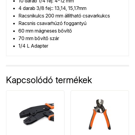
10 darab 1/4 fej: 4-12 mm
4 darab 3/8 fej:: 13,14, 15,17mm
Racsnikulcs 200 mm állítható csavarkukcs
Racsnis csavarhúzó foggantyú
60 mm mágneses bővítő
70 mm bővítő szár
1/4 L Adapter
Kapcsolódó termékek