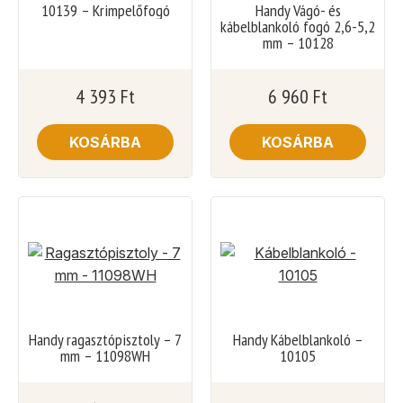
10139 – Krimpelőfogó
Handy Vágó- és
kábelblankoló fogó 2,6-5,2
mm – 10128
4 393
Ft
6 960
Ft
KOSÁRBA
KOSÁRBA
Handy ragasztópisztoly – 7
Handy Kábelblankoló –
mm – 11098WH
10105