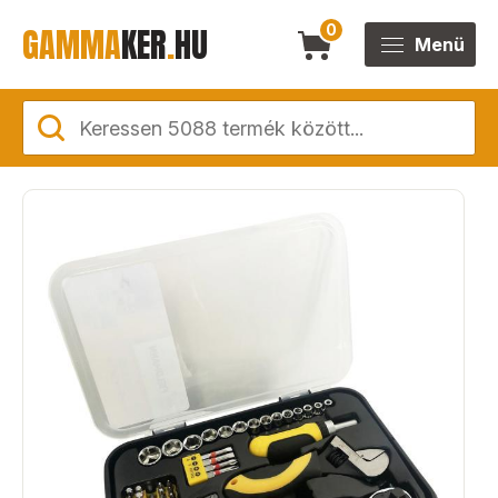
GAMMA
KER
.
HU
0
Menü