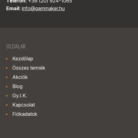
Telefon:
+36 (20) 924-1065
Email:
info@gammaker.hu
OLDALAK
Kezdőlap
Összes termék
Akciók
Blog
Gy.I.K.
Kapcsolat
Fiókadatok