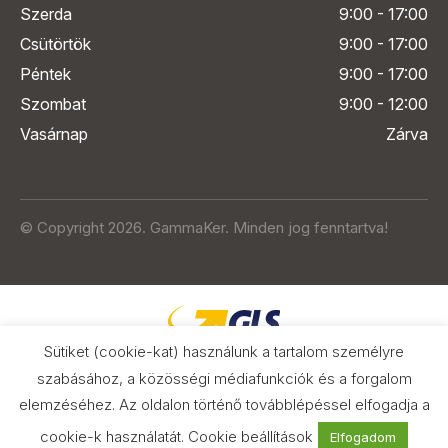
Szerda
9:00 - 17:00
Csütörtök
9:00 - 17:00
Péntek
9:00 - 17:00
Szombat
9:00 - 12:00
Vasárnap
Zárva
© Copyright 2026. GammaKer. Minden jog fenntartva!
Sütiket (cookie-kat) használunk a tartalom személyre
szabásához, a közösségi médiafunkciók és a forgalom
elemzéséhez. Az oldalon történő továbblépéssel elfogadja a
Árak és paraméterek összehasonlítása
az Árukeresőn
cookie-k használatát.
Cookie beállítások
Elfogadom