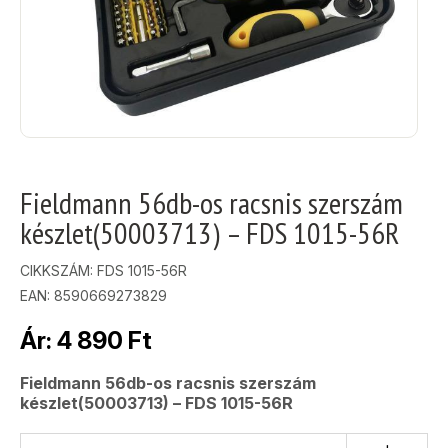
Fieldmann 56db-os racsnis szerszám
készlet(50003713) – FDS 1015-56R
CIKKSZÁM:
FDS 1015-56R
EAN: 8590669273829
Ár:
4 890
Ft
Fieldmann 56db-os racsnis szerszám
készlet(50003713) – FDS 1015-56R
+