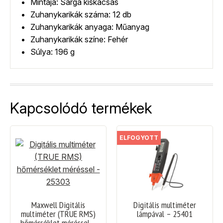
Mintája: Sárga kiskacsás
Zuhanykarikák száma: 12 db
Zuhanykarikák anyaga: Műanyag
Zuhanykarikák színe: Fehér
Súlya: 196 g
Kapcsolódó termékek
ELFOGYOTT
Maxwell Digitális
Digitális multiméter
multiméter (TRUE RMS)
lámpával – 25401
hőmérséklet méréssel –