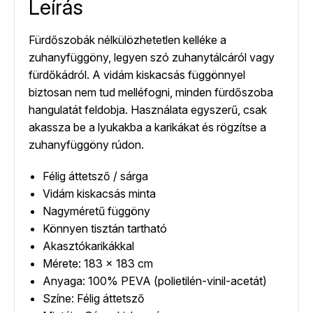
Leírás
Fürdőszobák nélkülözhetetlen kelléke a
zuhanyfüggöny, legyen szó zuhanytálcáról vagy
fürdőkádról. A vidám kiskacsás függönnyel
biztosan nem tud melléfogni, minden fürdőszoba
hangulatát feldobja. Használata egyszerű, csak
akassza be a lyukakba a karikákat és rögzítse a
zuhanyfüggöny rúdon.
Félig áttetsző / sárga
Vidám kiskacsás minta
Nagyméretű függöny
Könnyen tisztán tartható
Akasztókarikákkal
Mérete: 183 x 183 cm
Anyaga: 100% PEVA (polietilén-vinil-acetát)
Színe: Félig áttetsző