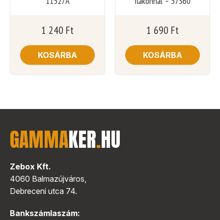
11527A
flakonnal – 57360
1 240
Ft
1 690
Ft
KOSÁRBA
KOSÁRBA
GAMMA
KER
.
HU
Zebox Kft.
4060 Balmazújváros,
Debreceni utca 74.
Bankszámlaszám: