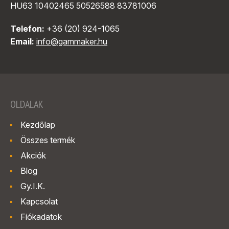
HU63 10402465 50526588 83781006
Telefon:
+36 (20) 924-1065
Email:
info@gammaker.hu
OLDALAK
Kezdőlap
Összes termék
Akciók
Blog
Gy.I.K.
Kapcsolat
Fiókadatok