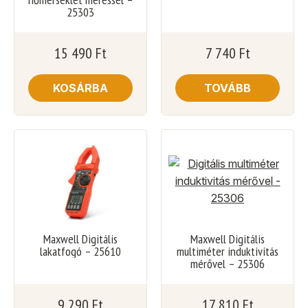
25303
15 490
Ft
7 740
Ft
KOSÁRBA
TOVÁBB
Maxwell Digitális
Maxwell Digitális
lakatfogó – 25610
multiméter induktivitás
mérővel – 25306
9 290
Ft
17 810
Ft