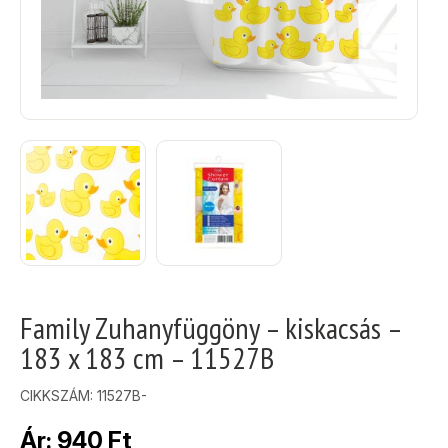
Family Zuhanyfüggöny – kiskacsás –
183 x 183 cm – 11527B
CIKKSZÁM:
11527B-
Ár:
940
Ft