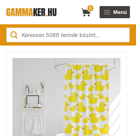
GAMMA
KER
.
HU
0
Menü