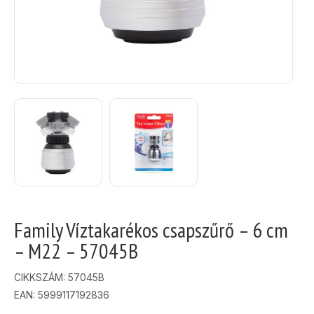
Family Víztakarékos csapszűrő – 6 cm
– M22 – 57045B
CIKKSZÁM:
57045B
EAN: 5999117192836