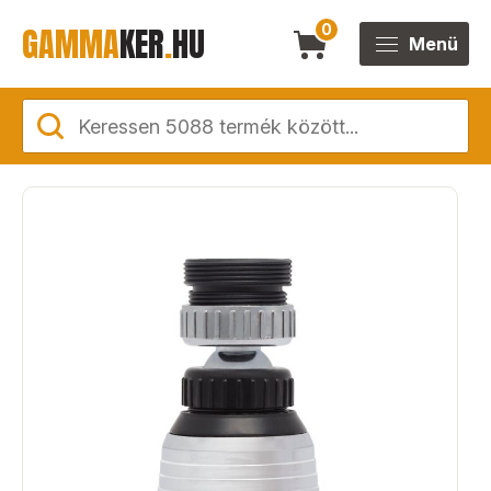
GAMMA
KER
.
HU
0
Menü