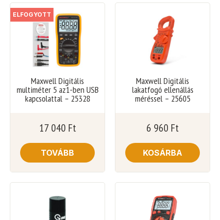
ELFOGYOTT
Maxwell Digitális
Maxwell Digitális
multiméter 5 az1-ben USB
lakatfogó ellenállás
kapcsolattal – 25328
méréssel – 25605
17 040
Ft
6 960
Ft
TOVÁBB
KOSÁRBA