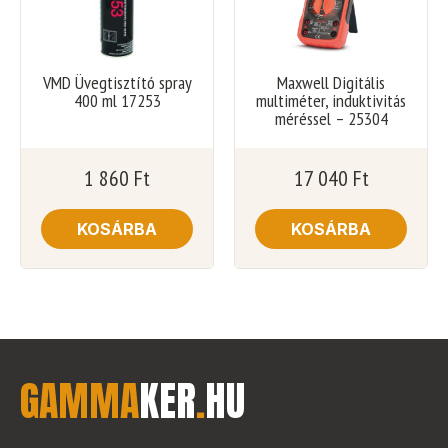
VMD Üvegtisztító spray
Maxwell Digitális
400 ml 17253
multiméter, induktivitás
méréssel – 25304
1 860
Ft
17 040
Ft
KOSÁRBA
KOSÁRBA
GAMMA
KER
.
HU