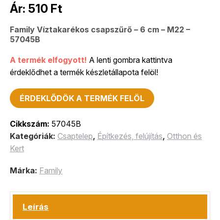
Ár:
510
Ft
Family Víztakarékos csapszűrő – 6 cm – M22 –
57045B
A termék elfogyott!
A lenti gombra kattintva
érdeklődhet a termék készletállapota felöl!
ÉRDEKLŐDÖK A TERMÉK FELÖL
Cikkszám:
57045B
Kategóriák:
Csaptelep
,
Építkezés, felújítás
,
Otthon és
Kert
Márka:
Family
Leírás