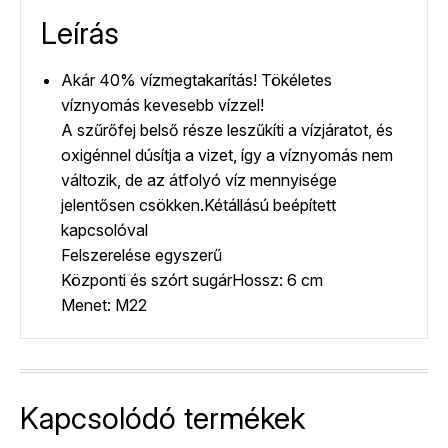
Leírás
Akár 40% vízmegtakarítás! Tökéletes
víznyomás kevesebb vízzel!
A szűrőfej belső része leszűkíti a vízjáratot, és
oxigénnel dúsítja a vizet, így a víznyomás nem
változik, de az átfolyó víz mennyisége
jelentősen csökken.Kétállású beépített
kapcsolóval
Felszerelése egyszerű
Központi és szórt sugárHossz: 6 cm
Menet: M22
Kapcsolódó termékek