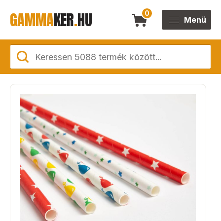
GAMMA
KER
.
HU
0
Menü