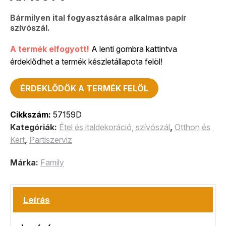
Bármilyen ital fogyasztására alkalmas papír
szívószál.
A termék elfogyott!
A lenti gombra kattintva
érdeklődhet a termék készletállapota felöl!
ÉRDEKLŐDÖK A TERMÉK FELÖL
Cikkszám:
57159D
Kategóriák:
Étel és italdekoráció, szívószál
,
Otthon és
Kert
,
Partiszerviz
Márka:
Family
Leírás