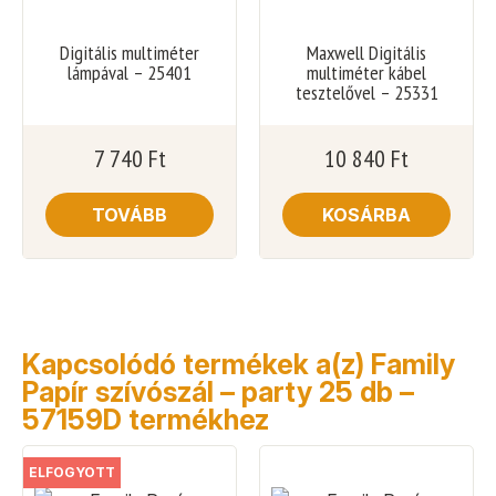
Digitális multiméter
Maxwell Digitális
lámpával – 25401
multiméter kábel
tesztelővel – 25331
7 740
Ft
10 840
Ft
TOVÁBB
KOSÁRBA
Kapcsolódó termékek a(z) Family
Papír szívószál – party 25 db –
57159D termékhez
ELFOGYOTT