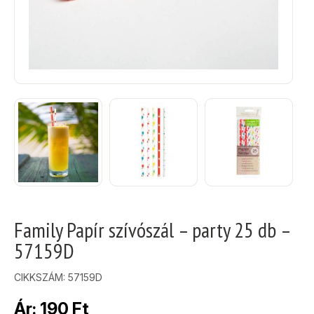
Family Papír szívószál – party 25 db –
57159D
CIKKSZÁM:
57159D
Ár:
190
Ft