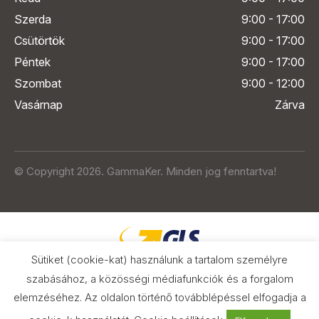
Szerda
9:00 - 17:00
Csütörtök
9:00 - 17:00
Péntek
9:00 - 17:00
Szombat
9:00 - 12:00
Vasárnap
Zárva
© Copyright 2026. GammaKer. Minden jog fenntartva!
Sütiket (cookie-kat) használunk a tartalom személyre
szabásához, a közösségi médiafunkciók és a forgalom
elemzéséhez. Az oldalon történő továbblépéssel elfogadja a
Árak és paraméterek összehasonlítása
az Árukeresőn