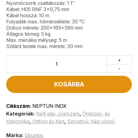
Nyomócsonk csatlakozás: 1 1”
Kábel: H05 RNF 3×0,75 mm
Kábel hossza: 10 m
Folyadék max. hőmérséklete: 35 °C
Doboz mérete: 200x165x380 mm
Átlagos tömeg: 5 kg
Max. merülési mélység: 5 m
Szilárd testek max. mérete: 30 mm
+
-
KOSÁRBA
Cikkszám:
NEPTUN INOX
Kategóriák:
Kerti gép, szerszám
,
Öntözés- és
tótechnika
,
Otthon és Kert
,
Szivattyú, házi vízmű
Márka:
Elpumps