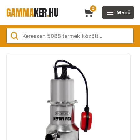
GAMMA
KER
.
HU
0
Menü