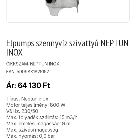
Elpumps szennyvíz szivattyú NEPTUN
INOX
CIKKSZÁM:
NEPTUN INOX
EAN: 5999881825152
Ár:
64 130
Ft
Típus: Neptun inox
Motor teljesítmény: 800 W
V&Hz. 230/50
Max. folyadék szállítás: 15 m3/h
Max. emelési magasság: 9 m
Max. szívási magasság
Max. nyomás: 0,9 bar