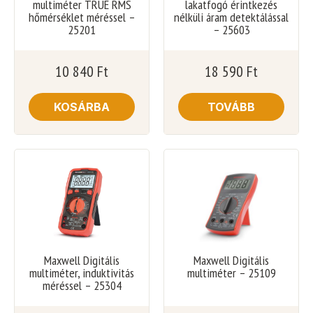
multiméter TRUE RMS
lakatfogó érintkezés
hőmérséklet méréssel –
nélküli áram detektálással
25201
– 25603
10 840
Ft
18 590
Ft
KOSÁRBA
TOVÁBB
Maxwell Digitális
Maxwell Digitális
multiméter, induktivitás
multiméter – 25109
méréssel – 25304