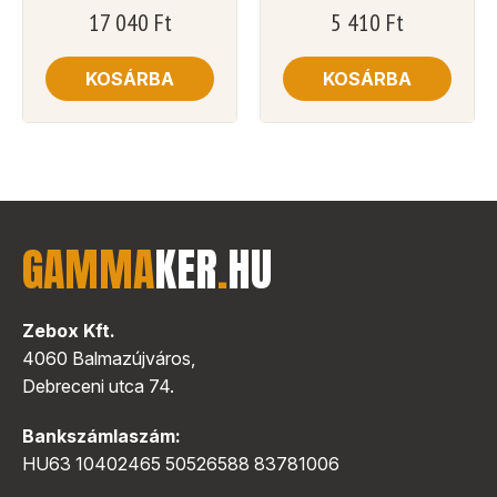
17 040
Ft
5 410
Ft
KOSÁRBA
KOSÁRBA
GAMMA
KER
.
HU
Zebox Kft.
4060 Balmazújváros,
Debreceni utca 74.
Bankszámlaszám:
HU63 10402465 50526588 83781006