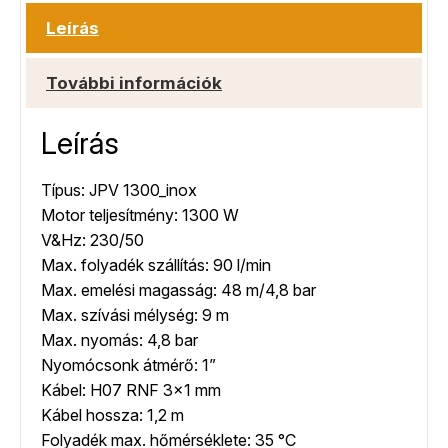
Leírás
További információk
Leírás
Típus: JPV 1300_inox
Motor teljesítmény: 1300 W
V&Hz: 230/50
Max. folyadék szállítás: 90 l/min
Max. emelési magasság: 48 m/4,8 bar
Max. szívási mélység: 9 m
Max. nyomás: 4,8 bar
Nyomócsonk átmérő: 1”
Kábel: H07 RNF 3×1 mm
Kábel hossza: 1,2 m
Folyadék max. hőmérséklete: 35 °C