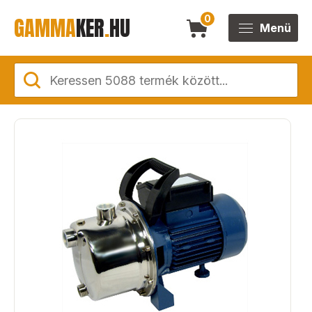
GAMMA
KER
.
HU
0
Menü