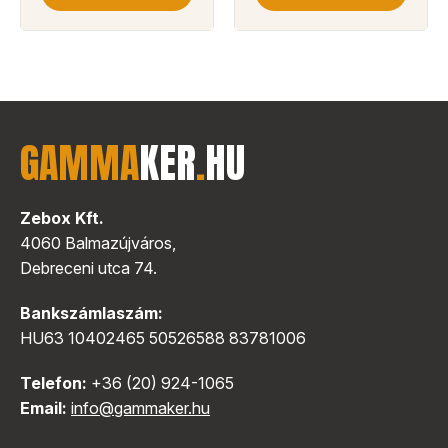
GAMMA
KER
.
HU
Zebox Kft.
4060 Balmazújváros,
Debreceni utca 74.
Bankszámlaszám:
HU63 10402465 50526588 83781006
Telefon:
+36 (20) 924-1065
Email:
info@gammaker.hu