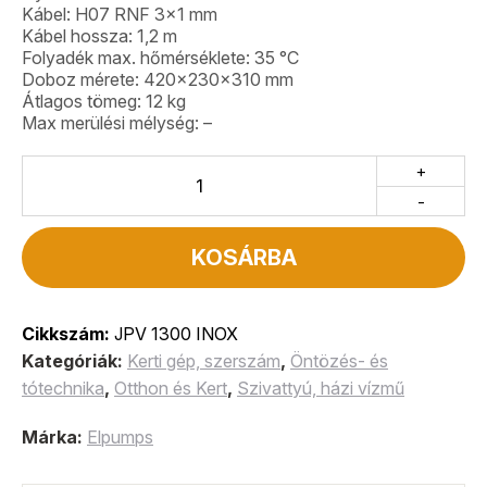
Kábel: H07 RNF 3×1 mm
Kábel hossza: 1,2 m
Folyadék max. hőmérséklete: 35 °C
Doboz mérete: 420x230x310 mm
Átlagos tömeg: 12 kg
Max merülési mélység: –
+
-
KOSÁRBA
Cikkszám:
JPV 1300 INOX
Kategóriák:
Kerti gép, szerszám
,
Öntözés- és
tótechnika
,
Otthon és Kert
,
Szivattyú, házi vízmű
Márka:
Elpumps