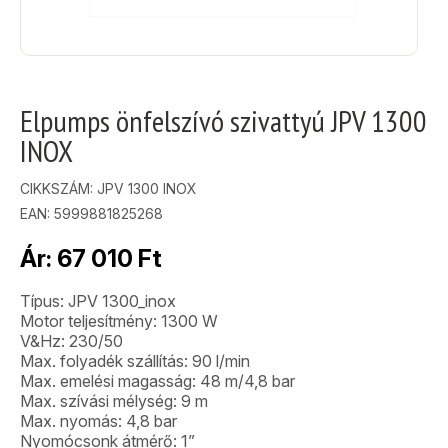
Elpumps önfelszívó szivattyú JPV 1300
INOX
CIKKSZÁM:
JPV 1300 INOX
EAN: 5999881825268
Ár:
67 010
Ft
Típus: JPV 1300_inox
Motor teljesítmény: 1300 W
V&Hz: 230/50
Max. folyadék szállítás: 90 l/min
Max. emelési magasság: 48 m/4,8 bar
Max. szívási mélység: 9 m
Max. nyomás: 4,8 bar
Nyomócsonk átmérő: 1”