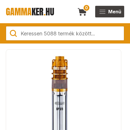
GAMMA
KER
.
HU
0
Menü