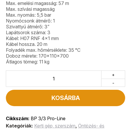
Max. emelési magasság: 57 m
Max. szívási magasság
Max. nyomás: 5,5 bar
Nyomócsonk átmérő: 1
Szivattyú átmérő: 3”
Lapátsorok száma: 3
Kábel: H07 RNF 4×1 mm
Kábel hossza. 20 m
Folyadék max. hőmérséklete: 35 °C
Doboz mérete: 170x110x700
Átlagos tömeg: 11 kg
+
-
KOSÁRBA
Cikkszám:
BP 3/3 Pro-Line
Kategóriák:
Kerti gép, szerszám
,
Öntözés- és