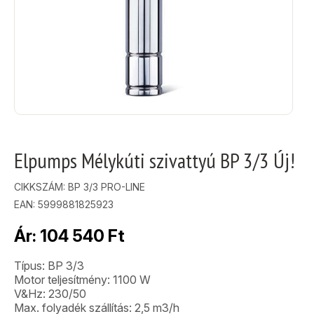
Elpumps Mélykúti szivattyú BP 3/3 Új!
CIKKSZÁM:
BP 3/3 PRO-LINE
EAN: 5999881825923
Ár:
104 540
Ft
Típus: BP 3/3
Motor teljesítmény: 1100 W
V&Hz: 230/50
Max. folyadék szállítás: 2,5 m3/h