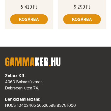
5 410
Ft
9 290
Ft
KOSÁRBA
KOSÁRBA
GAMMA
KER
.
HU
Zebox Kft.
4060 Balmazújváros,
Debreceni utca 74.
Bankszámlaszám:
HU63 10402465 50526588 83781006