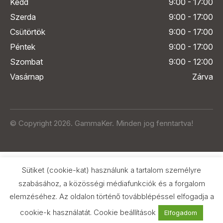
Kedd
9:00 - 17:00
Szerda
9:00 - 17:00
Csütörtök
9:00 - 17:00
Péntek
9:00 - 17:00
Szombat
9:00 - 12:00
Vasárnap
Zárva
© Copyright 2026. GammaKer. Minden jog fenntartva!
Sütiket (cookie-kat) használunk a tartalom személyre
szabásához, a közösségi médiafunkciók és a forgalom
elemzéséhez. Az oldalon történő továbblépéssel elfogadja a
Árak és paraméterek összehasonlítása
az Árukeresőn
cookie-k használatát.
Cookie beállítások
Elfogadom