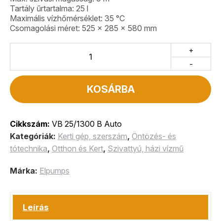
Tartály űrtartalma: 25 l
Maximális vízhőmérséklet: 35 °C
Csomagolási méret: 525 x 285 x 580 mm
+
-
KOSÁRBA
Cikkszám:
VB 25/1300 B Auto
Kategóriák:
Kerti gép, szerszám
,
Öntözés- és
tótechnika
,
Otthon és Kert
,
Szivattyú, házi vízmű
Márka:
Elpumps
Leírás