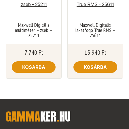
Maxwell Digitális
Maxwell Digitális
multiméter – zseb –
lakatfogó True RMS –
25211
25611
7 740
Ft
13 940
Ft
KOSÁRBA
KOSÁRBA
GAMMA
KER
.
HU