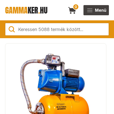
GAMMA
KER
.
HU
0
Menü