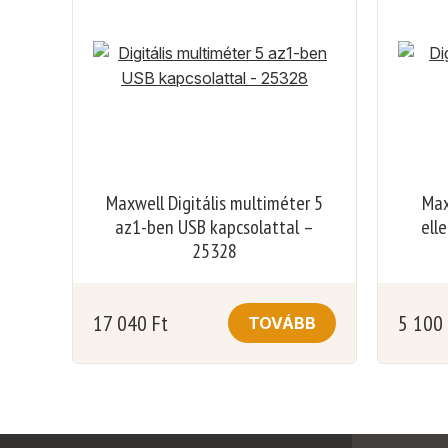
Maxwell Digitális multiméter 5
Max
az1-ben USB kapcsolattal –
ell
25328
17 040
Ft
5 100
TOVÁBB