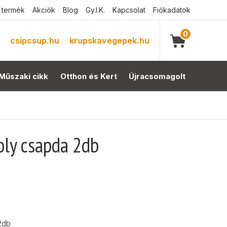
 termék
Akciók
Blog
Gy.I.K.
Kapcsolat
Fiókadatok
0
csipcsup.hu
krupskavegepek.hu
Műszaki cikk
Otthon és Kert
Újracsomagolt
oly csapda 2db
2db