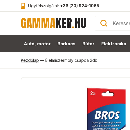
Ügyfélszolgálat:
+36 (20) 924-1065
GAMMA
KER
.
HU
Autó, motor
Barkács
Bútor
Elektronika
Kezdőlap
—
Élelmiszermoly csapda 2db