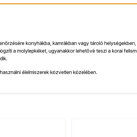
lenőrzésére konyhákba, kamrákban vagy tároló helységekben, 
íti a molylepkéket, ugyanakkor lehetővé teszi a korai felism
dik.
t használni élelmiszerek közvetlen közelében.