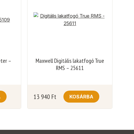
éter –
Maxwell Digitális lakatfogó True
RMS – 25611
13 940
Ft
A
KOSÁRBA