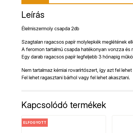
Leírás
Élelmiszermoly csapda 2db
Szagtalan ragacsos papír molylepkék meglétének el
A feromon tartalmú csapda hatékonyan vonzza és rögz
Egy darab ragacsos papír legfeljebb 3 hónapig műkö
Nem tartalmaz kémiai rovarírtószert, így azt fel lehe
Fel lehet ragasztani bárhol vagy fel lehet akasztani.
Kapcsolódó termékek
ELFOGYOTT