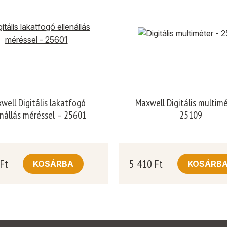
well Digitális lakatfogó
Maxwell Digitális multim
enállás méréssel – 25601
25109
Ft
5 410
Ft
KOSÁRBA
KOSÁRB