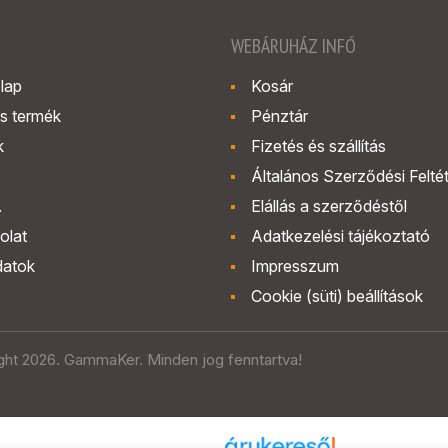
WEBÁRUHÁZ INFÓ
lap
Kosár
s termék
Pénztár
k
Fizetés és szállítás
Általános Szerződési Felté
.
Elállás a szerződéstől
olat
Adatkezelési tájékoztató
datok
Impresszum
Cookie (süti) beállítások
ght 2026. GammaKer. Minden jog fenntartva!