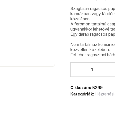
Szagtalan ragacsos pap
kamrákban vagy tároló h
közelében.
A feromon tartalmú csa
ugyanakkor lehetővé tesz
Egy darab ragacsos papí
Nem tartalmaz kémiai rov
közvetlen közelében.
Fel lehet ragasztani bárh
Cikkszám:
B369
Kategóriák:
Háztartási