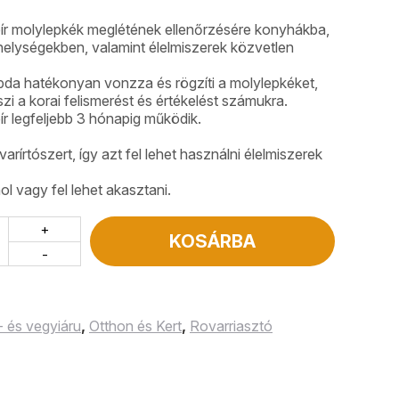
ír molylepkék meglétének ellenőrzésére konyhákba,
elységekben, valamint élelmiszerek közvetlen
pda hatékonyan vonzza és rögzíti a molylepkéket,
i a korai felismerést és értékelést számukra.
r legfeljebb 3 hónapig működik.
arírtószert, így azt fel lehet használni élelmiszerek
ol vagy fel lehet akasztani.
+
KOSÁRBA
-
- és vegyiáru
,
Otthon és Kert
,
Rovarriasztó