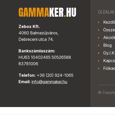
GAMMA
KER
.
HU
OLDALAK
Kezdő
Zebox Kft.
Össze
4060 Balmazújváros,
Akció
Debreceni utca 74.
Blog
Bankszámlaszám:
Gy.I.K
HU63 10402465 50526588
Kapcs
83781006
Fióka
Telefon:
+36 (20) 924-1065
Email:
info@gammaker.hu
© Copyri