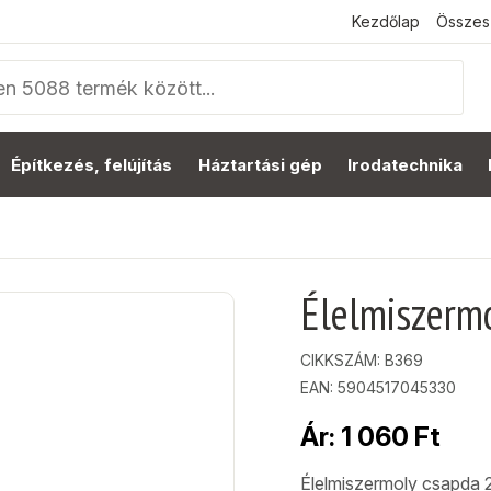
Kezdőlap
Összes
Építkezés, felújítás
Háztartási gép
Irodatechnika
Élelmiszerm
CIKKSZÁM:
B369
EAN: 5904517045330
Ár:
1 060
Ft
Élelmiszermoly csapda 