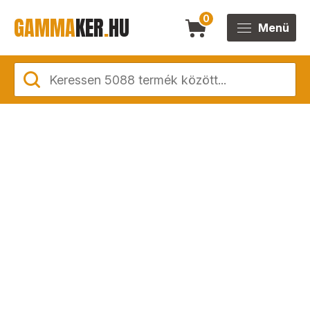
GAMMA
KER
.
HU
0
Menü