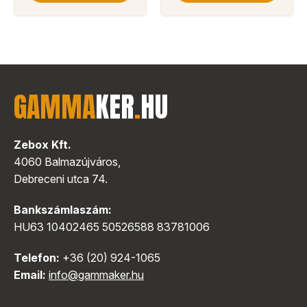
GAMMA
KER
.
HU
Zebox Kft.
4060 Balmazújváros,
Debreceni utca 74.
Bankszámlaszám:
HU63 10402465 50526588 83781006
Telefon:
+36 (20) 924-1065
Email:
info@gammaker.hu