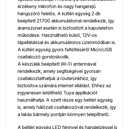
érzékeny mikrofon és nagy hangerejű
hangszóró felelős. A kültéri egység 2 db
beépített 21700 akkumulátorral rendelkezik, így
áramszünet esetén is biztosított a kaputelefon
működése. Használható külső, 12V-os
tápellátással és akkumulátoros üzemmódban is.
A kültéri egység gyors feltöltéséről MicroUSB
csatlakozó gondoskodik.
A készülék beépített Wi-Fi antennával
rendelkezik, amely segítségével gyorsan
csatlakoztathatjuk a routerünkhöz, így
biztosítva számára internet ellátást. Ehhez az
ingyenesen letölthető Tuya applikációt
használhatja. A szett része egy beltéri egység
is, amely hálózati csatlakozóval rendelkezik, így
a lakás bármely pontján könnyen telepíthető.
A beltéri egység LED fénnyel és hangjelzéssel is