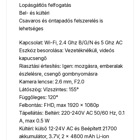
Lopásgátlós felfogatás
Bel- és kültéri
Csavaros és öntapadós felszerelés is
lehetséges
Kapcsolat: Wi-Fi, 2.4 Ghz B/G/N és 5 Ghz AC
Eszköz besorolása: Vezetéknélküli, videós
kapucsengő
Riasztási értesítés: Igen: mozgásra, emberalak
észlelésre, csengő gombnyomásra
Kamera lencse: 2.6 mm, F2.0
Látószög: Vízszintes: 155°
Függőleges: 120°
Felbontás: FHD, max 1920 x 1080p
Tápellátás: Beltéri: 220-240V AC 50/60 Hz, 0.1
A, max 0.5 W
Kültéri: külső 12-24V AC és Beépített 21700
akkumulátor, 3.7V, 2 x 4800 mAh Li-ion