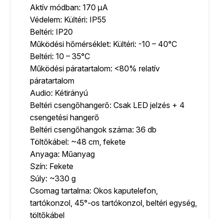
Aktív módban: 170 µA
Védelem: Kültéri: IP55
Beltéri: IP20
Működési hőmérséklet: Kültéri: -10 – 40°C
Beltéri: 10 – 35°C
Működési páratartalom: <80% relatív
páratartalom
Audio: Kétirányú
Beltéri csengőhangerő: Csak LED jelzés + 4
csengetési hangerő
Beltéri csengőhangok száma: 36 db
Töltőkábel: ~48 cm, fekete
Anyaga: Műanyag
Szín: Fekete
Súly: ~330 g
Csomag tartalma: Okos kaputelefon,
tartókonzol, 45°-os tartókonzol, beltéri egység,
töltőkábel