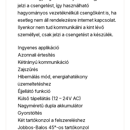
jelzi a csengetést, így használható
hagyományos vezetéknélküli csengőként is, ha
esetleg nem áll rendelezésre internet kapcsolat.
Ilyenkor nem tud kommunikálni a kint lévő
személlyel, csak jelzi a csengetést a készülék.
Ingyenes applikáció
Azonnali értesítés
Kétirányú kommunikáció
Zajszűrés
Hibernálás mód, energiahatékony
üzemeltetéshez
Éjjellátó funkció
Külső tápellátás (12 – 24V AC)
Nagyméretű dupla akkumulátor
Gyorstöltés
Két tartókonzol a felszereléshez
Jobbos-Balos 45°-os tartókonzol