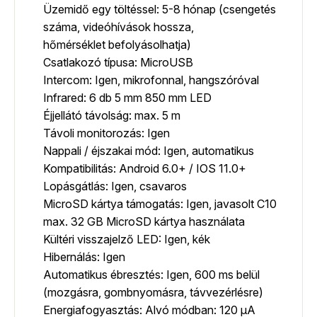
Üzemidő egy töltéssel: 5-8 hónap (csengetés
száma, videóhívások hossza,
hőmérséklet befolyásolhatja)
Csatlakozó típusa: MicroUSB
Intercom: Igen, mikrofonnal, hangszóróval
Infrared: 6 db 5 mm 850 mm LED
Éjjellátó távolság: max. 5 m
Távoli monitorozás: Igen
Nappali / éjszakai mód: Igen, automatikus
Kompatibilitás: Android 6.0+ / IOS 11.0+
Lopásgátlás: Igen, csavaros
MicroSD kártya támogatás: Igen, javasolt C10
max. 32 GB MicroSD kártya használata
Kültéri visszajelző LED: Igen, kék
Hibernálás: Igen
Automatikus ébresztés: Igen, 600 ms belül
(mozgásra, gombnyomásra, távvezérlésre)
Energiafogyasztás: Alvó módban: 120 µA