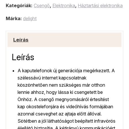
Kategóriák:
Csengő
,
Elektronika
,
Háztartási elektronika
Márka:
delight
Leírás
Leírás
A kaputelefonok új generációja megérkezett. A
szélessávú internet kapcsolatnak
köszönhetően nem szükséges már otthon
lennie ahhoz, hogy lássa ki csengetett be
Önhöz. A csengő megnyomásáról értesítést
kap okostelefonjára és videóhívás formájában
azonnal cseveghet az ajtaja előtt állóval.
Sötétben a jól láthatóságot beépített infravörös
éjjellátó biztosítja. A kétirányú kommunikációért