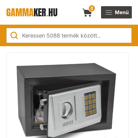
GAMMA
KER
.
HU
0
Menü