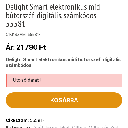
Delight Smart elektronikus midi
bútorszéf, digitális, számkódos –
55581
CIKKSZÁM:
55581-
Ár:
21 790
Ft
Delight Smart elektronikus midi bútorszéf, digitális,
számkódos
Utolsó darab!
KOSÁRBA
Cikkszám:
55581-
Kategóriák:
Széf, trezor, lakat
,
Otthon
,
Otthon és Kert