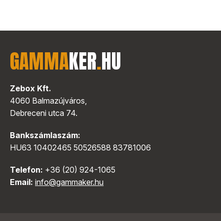
GAMMA
KER
.
HU
Zebox Kft.
4060 Balmazújváros,
Debreceni utca 74.
Bankszámlaszám:
HU63 10402465 50526588 83781006
Telefon:
+36 (20) 924-1065
Email:
info@gammaker.hu