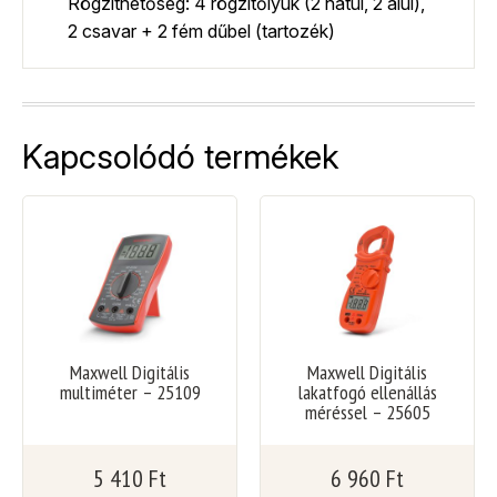
Rögzíthetőség: 4 rögzítőlyuk (2 hátul, 2 alul),
2 csavar + 2 fém dűbel (tartozék)
Kapcsolódó termékek
Maxwell Digitális
Maxwell Digitális
multiméter – 25109
lakatfogó ellenállás
méréssel – 25605
5 410
Ft
6 960
Ft