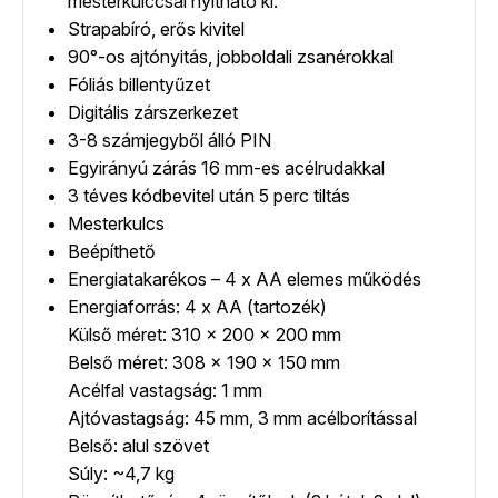
mesterkulccsal nyitható ki.
Strapabíró, erős kivitel
90°-os ajtónyitás, jobboldali zsanérokkal
Fóliás billentyűzet
Digitális zárszerkezet
3-8 számjegyből álló PIN
Egyirányú zárás 16 mm-es acélrudakkal
3 téves kódbevitel után 5 perc tiltás
Mesterkulcs
Beépíthető
Energiatakarékos – 4 x AA elemes működés
Energiaforrás: 4 x AA (tartozék)
Külső méret: 310 x 200 x 200 mm
Belső méret: 308 x 190 x 150 mm
Acélfal vastagság: 1 mm
Ajtóvastagság: 45 mm, 3 mm acélborítással
Belső: alul szövet
Súly: ~4,7 kg