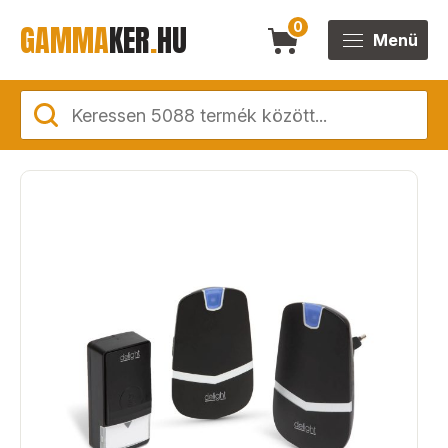
GAMMA
KER
.
HU
0
Menü