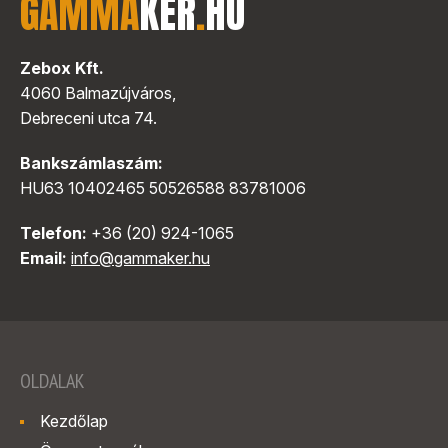
GAMMA
KER
.
HU
Zebox Kft.
4060 Balmazújváros,
Debreceni utca 74.
Bankszámlaszám:
HU63 10402465 50526588 83781006
Telefon:
+36 (20) 924-1065
Email:
info@gammaker.hu
OLDALAK
Kezdőlap