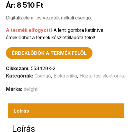
Ár:
8 510
Ft
Digitális elem- és vezeték nélküli csengő.
A termék elfogyott!
A lenti gombra kattintva
érdeklődhet a termék készletállapota felöl!
ÉRDEKLŐDÖK A TERMÉK FELÖL
Cikkszám:
55342BK-2
Kategóriák:
Csengő
,
Elektronika
,
Háztartási elektronika
Márka:
delight
Leírás
Leírás