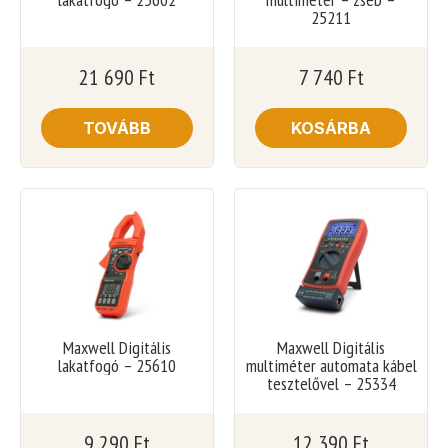
25211
21 690
Ft
7 740
Ft
TOVÁBB
KOSÁRBA
Maxwell Digitális
Maxwell Digitális
lakatfogó – 25610
multiméter automata kábel
tesztelővel – 25334
9 290
Ft
12 390
Ft