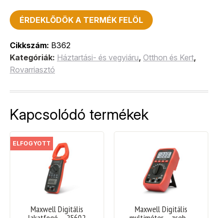
ÉRDEKLŐDÖK A TERMÉK FELÖL
Cikkszám:
B362
Kategóriák:
Háztartási- és vegyiáru
,
Otthon és Kert
,
Rovarriasztó
Kapcsolódó termékek
ELFOGYOTT
Maxwell Digitális
Maxwell Digitális
lakatfogó – 25602
multiméter – zseb –