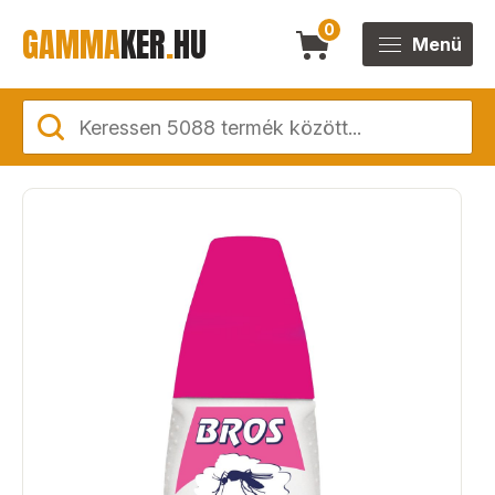
GAMMA
KER
.
HU
0
Menü