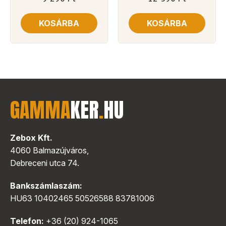
KOSÁRBA
KOSÁRBA
GAMMA
KER
.
HU
Zebox Kft.
4060 Balmazújváros,
Debreceni utca 74.
Bankszámlaszám:
HU63 10402465 50526588 83781006
Telefon:
+36 (20) 924-1065