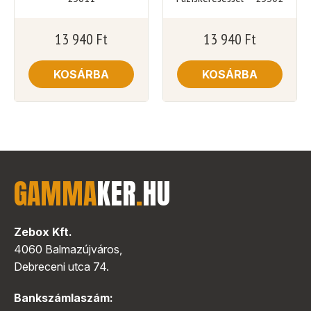
13 940
Ft
13 940
Ft
KOSÁRBA
KOSÁRBA
GAMMA
KER
.
HU
Zebox Kft.
4060 Balmazújváros,
Debreceni utca 74.
Bankszámlaszám: