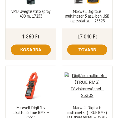
VMD Üvegtisztító spray
Maxwell Digitális
400 ml 17253
multiméter 5 az1-ben USB
kapcsolattal – 25328
1 860
Ft
17 040
Ft
KOSÁRBA
TOVÁBB
Maxwell Digitális
Maxwell Digitális
lakatfogó True RMS –
multiméter (TRUE RMS)
25611
Fáziskereséssel – 25302