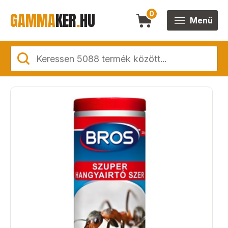
GAMMA
KER
.
HU
0
Menü