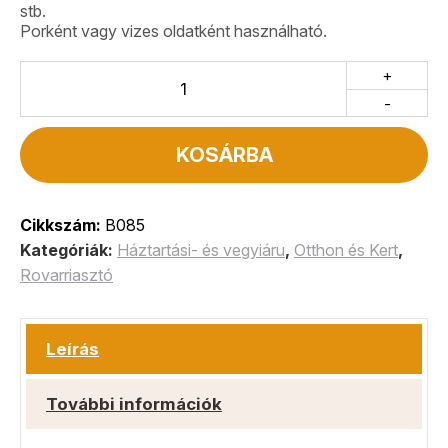
stb.
Porként vagy vizes oldatként használható.
+
-
KOSÁRBA
Cikkszám:
B085
Kategóriák:
Háztartási- és vegyiáru
,
Otthon és Kert
,
Rovarriasztó
Leírás
További információk