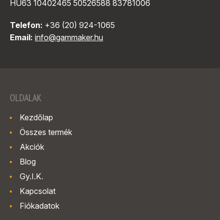
HU63 10402465 50526588 83781006
Telefon:
+36 (20) 924-1065
Email:
info@gammaker.hu
OLDALAK
Kezdőlap
Összes termék
Akciók
Blog
Gy.I.K.
Kapcsolat
Fiókadatok