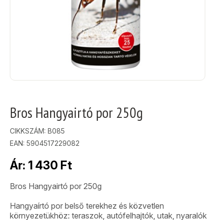
Bros Hangyairtó por 250g
CIKKSZÁM:
B085
EAN: 5904517229082
Ár:
1 430
Ft
Bros Hangyairtó por 250g
Hangyaírtó por belső terekhez és közvetlen
környezetükhöz: teraszok, autófelhajtók, utak, nyaralók