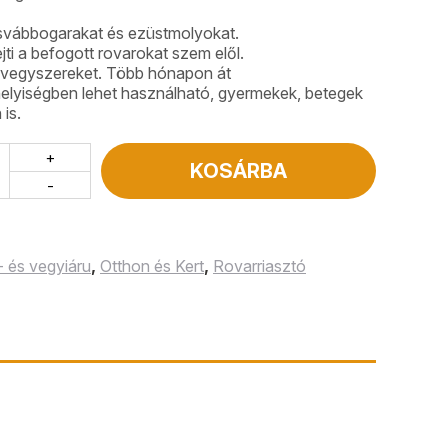
svábbogarakat és ezüstmolyokat.
ejti a befogott rovarokat szem elől.
ó vegyszereket. Több hónapon át
elyiségben lehet használható, gyermekek, betegek
 is.
+
KOSÁRBA
-
- és vegyiáru
,
Otthon és Kert
,
Rovarriasztó