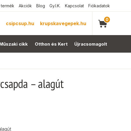
 termék
Akciók
Blog
Gy.I.K.
Kapcsolat
Fiókadatok
0
csipcsup.hu
krupskavegepek.hu
Műszaki cikk
Otthon és Kert
Újracsomagolt
ycsapda – alagút
lagút