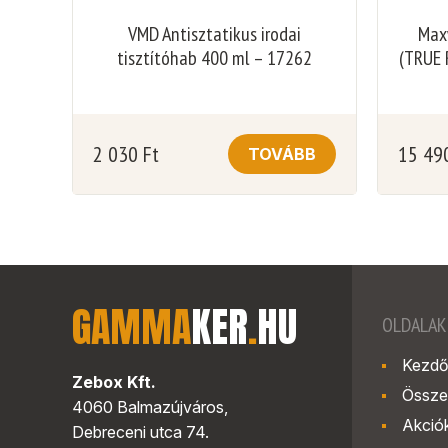
VMD Antisztatikus irodai
Maxw
tisztítóhab 400 ml – 17262
(TRUE 
2 030
Ft
15 49
TOVÁBB
GAMMA
KER
.
HU
OLDALAK
Kezdő
Zebox Kft.
Össze
4060 Balmazújváros,
Akció
Debreceni utca 74.