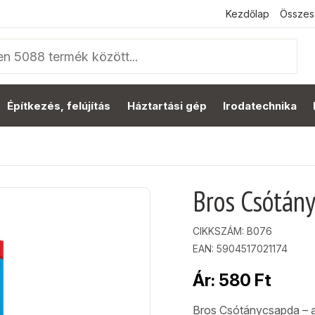
Kezdőlap
Összes
Építkezés, felújítás
Háztartási gép
Irodatechnika
Bros Csótán
CIKKSZÁM:
B076
EAN: 5904517021174
Ár:
580
Ft
Bros Csótánycsapda – a