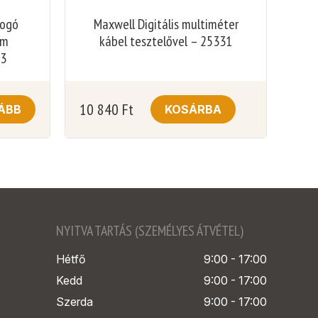
fogó
Maxwell Digitális multiméter
am
kábel tesztelővel – 25331
03
10 840
Ft
ÁBB
KOSÁRBA
NYITVA TARTÁS (SZEMÉLYES ÁTVÉTEL)
Hétfő
9:00 - 17:00
Kedd
9:00 - 17:00
Szerda
9:00 - 17:00