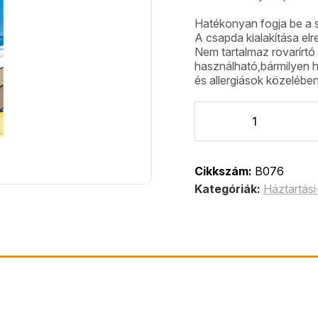
Hatékonyan fogja be a 
A csapda kialakítása elr
Nem tartalmaz rovarírt
használható,bármilyen h
és allergiások közelében
Cikkszám:
B076
Kategóriák:
Háztartási