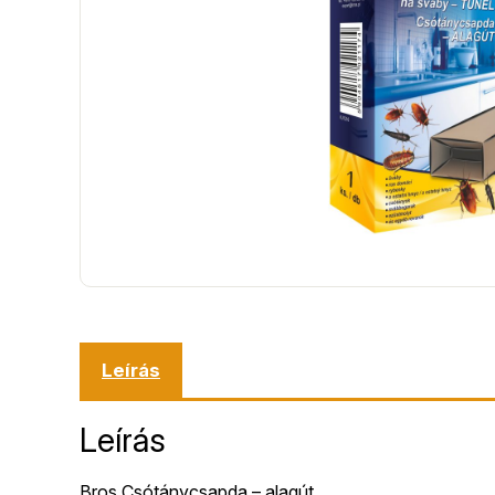
Leírás
Leírás
Bros Csótánycsapda – alagút