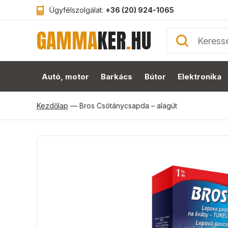
Ügyfélszolgálat:
+36 (20) 924-1065
GAMMA
KER
.
HU
Autó, motor
Barkács
Bútor
Elektronika
Kezdőlap
—
Bros Csótánycsapda – alagút