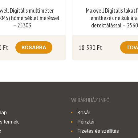
ell Digitális multiméter
Maxwell Digitális lakat
RMS) hőmérséklet méréssel
érintkezés nélküli ár
– 25303
detektálással – 256
0
Ft
18 590
Ft
KOSÁRBA
TOV
WEBÁRUHÁZ INFÓ
lap
Kosár
s termék
Pénztár
k
Fizetés és szállítás