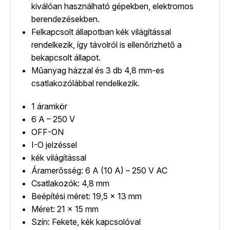
kiválóan használható gépekben, elektromos
berendezésekben.
Felkapcsolt állapotban kék világítással
rendelkezik, így távolról is ellenőrizhető a
bekapcsolt állapot.
Műanyag házzal és 3 db 4,8 mm-es
csatlakozólábbal rendelkezik.
1 áramkör
6 A – 250 V
OFF-ON
I-O jelzéssel
kék világítással
Áramerősség: 6 A (10 A) – 250 V AC
Csatlakozók: 4,8 mm
Beépítési méret: 19,5 x 13 mm
Méret: 21 x 15 mm
Szín: Fekete, kék kapcsolóval