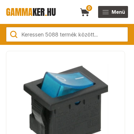
GAMMA
KER
.
HU
0
Menü