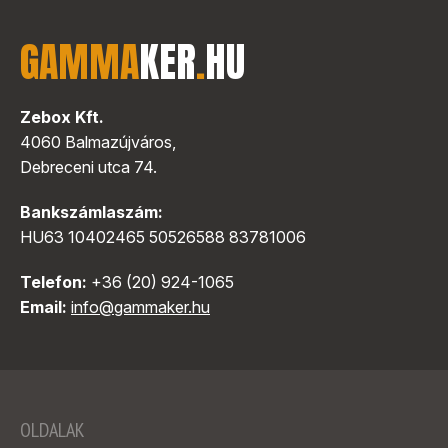
GAMMA
KER
.
HU
Zebox Kft.
4060 Balmazújváros,
Debreceni utca 74.
Bankszámlaszám:
HU63 10402465 50526588 83781006
Telefon:
+36 (20) 924-1065
Email:
info@gammaker.hu
OLDALAK