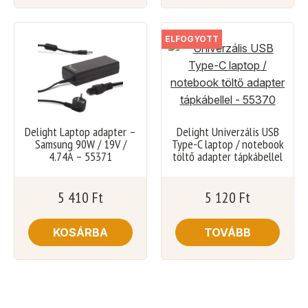
ELFOGYOTT
Delight Laptop adapter –
Delight Univerzális USB
Samsung 90W / 19V /
Type-C laptop / notebook
4.74A – 55371
töltő adapter tápkábellel
5 410
Ft
5 120
Ft
KOSÁRBA
TOVÁBB