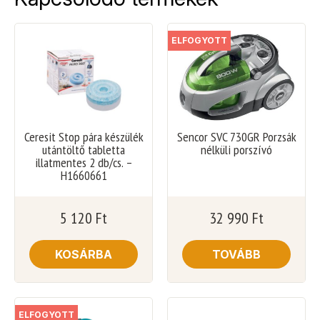
ELFOGYOTT
Ceresit Stop pára készülék
Sencor SVC 730GR Porzsák
utántöltő tabletta
nélküli porszívó
illatmentes 2 db/cs. –
H1660661
5 120
Ft
32 990
Ft
KOSÁRBA
TOVÁBB
ELFOGYOTT