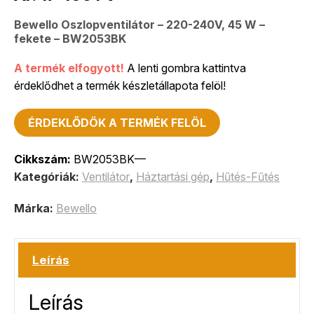
Bewello Oszlopventilátor – 220-240V, 45 W –
fekete – BW2053BK
A termék elfogyott!
A lenti gombra kattintva
érdeklődhet a termék készletállapota felöl!
ÉRDEKLŐDÖK A TERMÉK FELÖL
Cikkszám:
BW2053BK—
Kategóriák:
Ventilátor
,
Háztartási gép
,
Hűtés-Fűtés
Márka:
Bewello
Leírás
Leírás