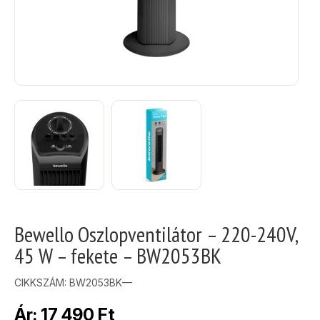
Bewello Oszlopventilátor – 220-240V,
45 W – fekete – BW2053BK
CIKKSZÁM:
BW2053BK—
Ár:
17 490
Ft