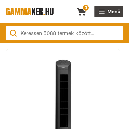
GAMMA
KER
.
HU
0
Menü