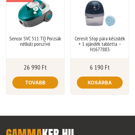
Sencor SVC 511 TQ Porzsák
Ceresit Stop pára készülék
nélküli porszívó
+ 1 ajándék tabletta –
H1677883
26 990
Ft
6 190
Ft
TOVÁBB
KOSÁRBA
GAMMA
KER
.
HU