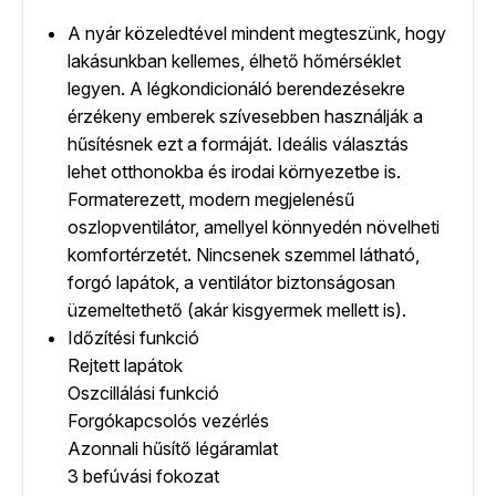
A nyár közeledtével mindent megteszünk, hogy
lakásunkban kellemes, élhető hőmérséklet
legyen. A légkondicionáló berendezésekre
érzékeny emberek szívesebben használják a
hűsítésnek ezt a formáját. Ideális választás
lehet otthonokba és irodai környezetbe is.
Formaterezett, modern megjelenésű
oszlopventilátor, amellyel könnyedén növelheti
komfortérzetét. Nincsenek szemmel látható,
forgó lapátok, a ventilátor biztonságosan
üzemeltethető (akár kisgyermek mellett is).
Időzítési funkció
Rejtett lapátok
Oszcillálási funkció
Forgókapcsolós vezérlés
Azonnali hűsítő légáramlat
3 befúvási fokozat