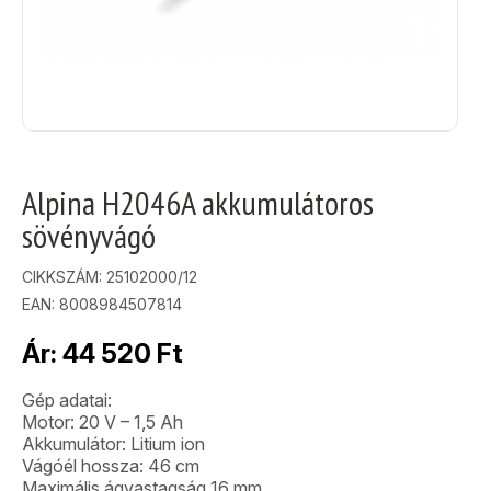
Alpina H2046A akkumulátoros
sövényvágó
CIKKSZÁM:
25102000/12
EAN: 8008984507814
Ár:
44 520
Ft
Gép adatai:
Motor: 20 V – 1,5 Ah
Akkumulátor: Litium ion
Vágóél hossza: 46 cm
Maximális ágvastagság 16 mm,