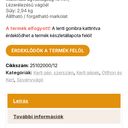
Lézerélezésű vágóél
Súly: 2,94 kg
Állítható / forgatható markolat
A termék elfogyott!
A lenti gombra kattintva
érdeklődhet a termék készletállapota felöl!
ÉRDEKLŐDÖK A TERMÉK FELÖL
Cikkszám:
25102000/12
Kategóriák:
Kerti gép, szerszám
,
Kerti gépek
,
Otthon és
Kert
,
Sövényvágó
Leírás
További információk