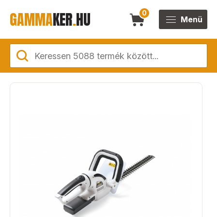
GAMMA
KER
.
HU
0
Menü