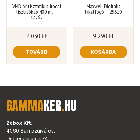
VMD Antisztatikus irodai
Maxwell Digitális
tisztítóhab 400 ml –
lakatfogó – 25610
17262
2 030
Ft
9 290
Ft
TOVÁBB
KOSÁRBA
GAMMA
KER
.
HU
Zebox Kft.
4060 Balmazújváros,
Debreceni utca 74.