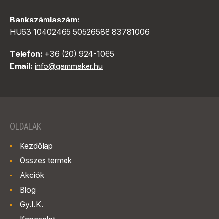
Bankszámlaszám:
HU63 10402465 50526588 83781006
Telefon:
+36 (20) 924-1065
Email:
info@gammaker.hu
OLDALAK
Kezdőlap
Összes termék
Akciók
Blog
Gy.I.K.